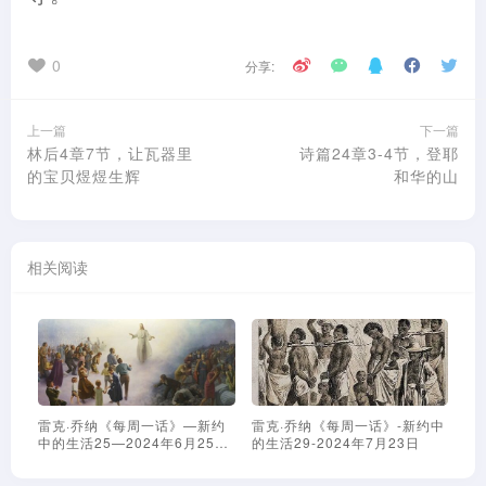
0
分享:
上一篇
下一篇
林后4章7节，让瓦器里
诗篇24章3-4节，登耶
的宝贝煜煜生辉
和华的山
相关阅读
雷克·乔纳《每周一话》—新约
雷克·乔纳《每周一话》-新约中
雷
中的生活25—2024年6月25日
的生活29-2024年7月23日
篇
—耐心带来的全方位突破