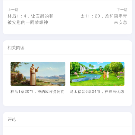
上一篇
下一篇
林后1：4，让安慰的和
太11：29，柔和谦卑带
被安慰的一同荣耀神
来安息
相关阅读
林后1章20节，神的应许是阿们
马太福音6章34节，神担当忧虑
路
评论