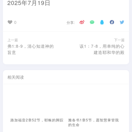
2025年7月19日
0
分享:
上一篇
下一篇
弗1:8-9，清心知道神的
该1：7-8，用单纯的心
旨意
建造耶和华的殿
相关阅读
忧虑
路加福音2章52节，耶稣的脚踪
雅各书1章5节，愿智慧掌管我
启
的生命
冷