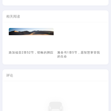
相关阅读
忧虑
路加福音2章52节，耶稣的脚踪
雅各书1章5节，愿智慧掌管我
启
的生命
冷
评论