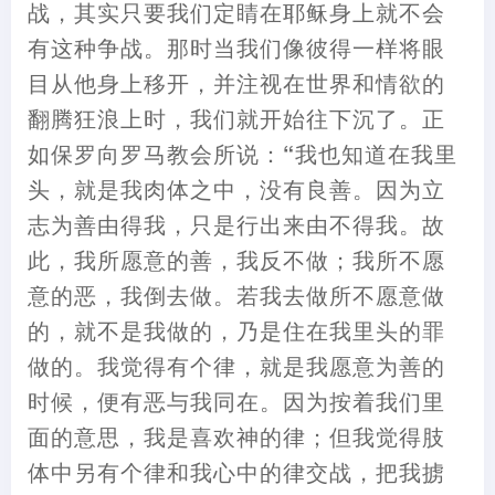
战
，
其实只要我们定睛在耶稣身上就不会
有这种争战。那时当我们像彼得一样将眼
目从他身上移开
，
并注视在世界和情欲的
翻腾狂
浪
上时
，
我们就开始往下沉了。正
如保罗向罗马教会所说
：
“我也知道在我里
头
，
就是我肉体之中
，
没有良善。因为立
志为善由得我
，
只是行出来由不得我。故
此
，
我所愿意的善
，
我反不做
；
我所不愿
意的恶
，
我倒去做。若我去做所不愿意做
的
，
就不是我做的
，
乃是住在我里头的罪
做的。我觉得有个律
，
就是我愿意为善的
时候
，
便有恶与我同在。因为按着我们里
面的意思
，
我是喜欢神的律
；
但我觉得肢
体中另有个律和我心中的律交战
，
把我掳