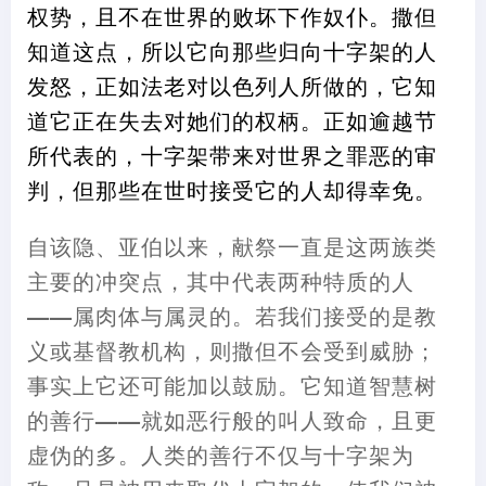
权势
，
且不在世界的败坏下作奴仆。撒但
知道这点
，
所以它向那些归向十字架的人
发怒
，
正如法老对以色列人所做的
，
它知
道它正在失去对她们的权柄。正如逾越节
所代表的
，
十字架带来对世界之罪恶的审
判
，
但那些在世时接受它的人却得幸免。
自该隐、亚伯以来
，
献祭一直是这两族类
主要的冲突点
，
其中代表两种特质的人
——
属肉体与属灵的。若我们接受的是教
义或基督教机构
，
则撒但不会受到威胁
；
事实上它还可能加以鼓励。它知道智慧树
的善行
——
就如恶行般的叫人致命
，
且更
虚伪的多。人类的善行不仅与十字架为