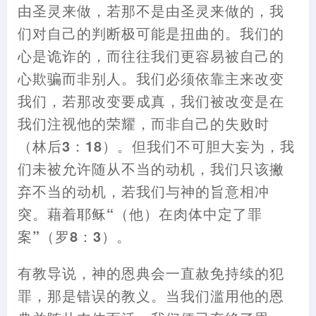
由圣灵来做
，
若那不是由圣灵来做的
，
我
们对自己的判断极可能是扭曲的。我们的
心是诡诈的
，
而往往我们更容易被自己的
心欺骗而非别人。我们必须依靠主来改变
我们
，
若那改变要成真
，
我们被改变是在
我们注视他的荣耀
，
而非自己的失败时
（
林后3
：
18
）
。但我们不可胆大妄为
，
我
们未被允许随从不当的动机
，
我们只该撇
弃不当的动机
，
若我们与神的旨意相冲
突。
藉
着耶稣“
（
他
）
在肉体中定了罪
案”
（
罗8
：
3
）
。
有教导说
，
神的恩典会一直赦免持续的犯
罪
，
那是错误的教义。当我们滥用他的恩