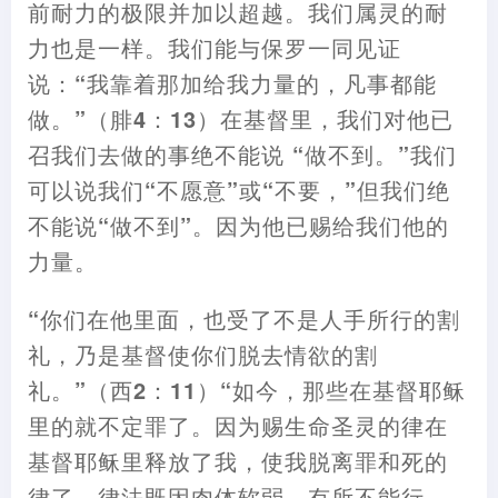
前耐力的极限并加以超越。我们属灵的耐
力也是一样。我们能与保罗一同见证
说
：
“我靠着那加给我力量的
，
凡事都能
做。”
（
腓4
：
13
）
在基督里
，
我们对他已
召我们去做的事绝不能说 “做不到。”我们
可以说我们“不愿意”或“不要
，
”但我们绝
不能说“做不到”。因为他已赐给我们他的
力量。
“你们在他里面
，
也受了不是人手所行的割
礼
，
乃是基督使你们脱去情欲的割
礼。”
（
西
2
：
11
）
“如今
，
那些在基督耶稣
里的就不定罪了。因为赐生命圣灵的律在
基督耶稣里释放了我
，
使我脱离罪和死的
律了。律法既因肉体软弱
，
有所不能行