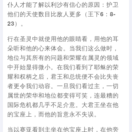
仆人才能了解以利沙有信心的原因
：
护卫
他们的天使数目比敌人更多
（
王下6
：
8-
23
）。
行在圣灵中就使用他的眼睛看
，
用他的耳
朵听和他的心来体会。当我们这么做时
，
地位与其所有的问题和荣耀在属灵的领域
中开始显得微小。在我们看到了耶稣的荣
耀和权柄之后
，
君王和总统便不会比失丧
者更令我们动容。一旦我们看过主
，
一切
属世的荣华和地位都变得可笑
，
连最糟的
国际危机都几乎不足介意。大君王坐在他
的宝座上
，
而他的旨意永不失误。
当以赛亚看到主坐在他宝座上时
，
在他旁