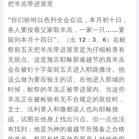
把羊羔带进屋里
“你们吩咐以色列全会众说
，
本月初十日
，
各人要按着父家取羊羔
，
一家一只……要
留到本月十四日”。
（
出 12
：
3、6
）
在献
祭前五天把羊羔带进屋里是为仔细检查有
无斑点。这是预言耶稣那逾越节的真羊羔
会在被钉十字架前五天进入耶路撒冷。他
这么做为要应验主的话。在他进入那城的
时候
，
献祭的羊羔正被带进屋内。当这些
羊羔正在被检验有无不合规定的斑纹时
，
文士、法利赛人和撒都该人也向耶稣挑
战
，
试图在他身上找出污点。但一点也没
有找到
；
他是为神的逾越节所预备之合格
的羊羔。祭司长终于放弃而雇人对他作假