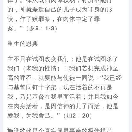
的
，
神就差遣自己的儿子成为罪身的形
状
，
作了赎罪祭
，
在肉体中定了罪
案。”
（
罗8
：
1-3
）
重生的恩典
主不只在试图改变我们
；
他是在试图杀了
我们
（
老我的性情
）！
我们若想完成神至
高的呼召
，
就要能与使徒一同说
：
“我已经
与基督同钉十字架
，
现在活着的不再是
我
，
乃是基督在我里面活着
；
并且我如今
在肉身活着
，
是因信神的儿子而活
，
他是
爱我
，
为我舍己。”
（
加2
：
20
）
施洗约翰是个真实属灵事奉的极佳模范。