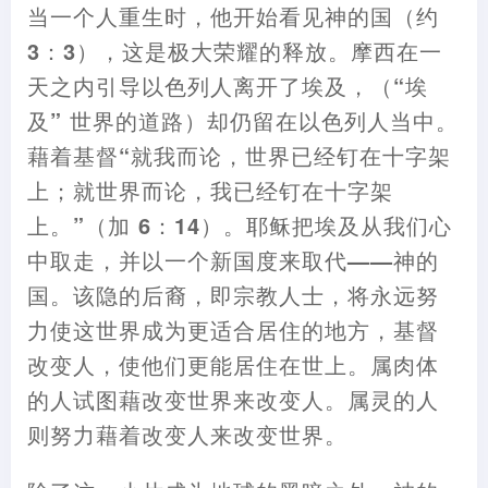
当一个人重生时
，
他开始看见神的国
（
约
3
：
3
），
这是极大荣耀的释放。摩西在一
天之内引导以色列人离开了埃及
，（
“埃
及” 世界的道路
）
却仍留在以色列人当中。
藉
着基督“就我而论
，
世界已经钉在十字架
上
；
就世界而论
，
我已经钉在十字架
上。”
（
加 6
：
14
）
。耶稣把埃及从我们心
中取走
，
并以一个新国度来取代
——
神的
国。
该隐的后裔
，
即宗教人士
，
将永远努
力使这世界成为更适合居住的地方
，
基督
改变人
，
使他们更能居住在世上。属肉体
的人试图
藉
改变世界来改变人。属灵的人
则努力
藉
着改变人来改变世界。