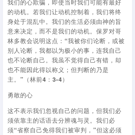
我们的心欺骗
，
即使当时我们可能有最好
的动机。若我们让动机控制着
，
我们将终
身处于混乱中。我们的生活必须由神的旨
意来决定
，
而不是我们的动机。保罗对哥
林多教会说明这点
：
“我被你们论断
，
或被
别人论断
，
我都以为极小的事
，
连我自己
也不论断自己。我虽不觉得自己有错
，
却
也不能因此得以称义
；
但判断的乃是
主。”
（
林前4
：
3-4
）
勇敢的心
这不表示我们忽视自己的问题
，
但我们必
须依靠主的话语去分辨魂与灵。我们必
须“省察自己免得我们被审判
，
”但这必须