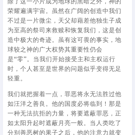
除了这一小片成为地球的黑暗之外
，
神的
荣耀遍满宇宙。虽然在广阔的创造中我们
不过是一片微尘
，
天父却
藉
差他独生子成
为至高的祭司来救赎和恢复我们
，
这是创
造中极大的奇迹。虽有这可畏的事实
，
地
球较之神的广大权势其重要性仍会
是“零”
。
当我们开始接受主和主权运行
时
，
个人甚至是世界的问题似乎变得无足
轻重。
我们就把握着一点
，
罪恶将永无法胜过他
如汪洋之善良。他的国度必将临到
！
那是
一种无法抗拒的力量
，
将要遮蔽罪恶
，
正
如太阳升起时遮蔽月亮一般。当人类吃了
分别善恶树的果子之后
，
他的注意力就变