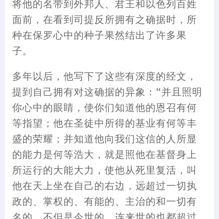
将他的名带到外邦人、君王和以色列百姓
面前
，
在看到司
提
反所拥有之确据时
，
所
种在保罗心中的种子果然结出了许多果
子。
多年以后
，
他写下了这些有深度的经文
，
提
到自己拥有对这确据的异象
：
“并且照明
你心中的眼睛
，
使你们知道他的恩召有何
等指望
；
他在圣徒中所得的基业有何等丰
盛的荣耀
；
并知道他向我们这信的人所显
的
能力
是何等浩大
，
就是照他在基督身上
所运行的大能大力
，
使他从死里复活
，
叫
他在天上坐在自己的右边
，
远超过一切执
政的、掌权的、有能的、主治的和一切有
名的
，
不但是今世的
，
连来世的也都超过