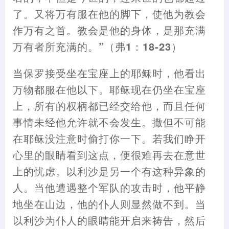
了。又将万有服在他的脚下
，
使他为教会
作万有之首。教会是他的身体
，
是那充满
万有者所充满的。”
（
弗1
：
18-23
）
当保罗接受坐在宝座上的耶稣时
，
他看出
万物都服在他以下。耶稣现在仍坐在宝座
上
，
所有的权柄都已经交给他
，
而且任何
事情未经他允许就不会发生。撒但不可能
在耶稣没注意时偷打你一下。若我们睁开
心里的眼睛看到这点
，
便很难再去在意世
上的忧虑。以利沙是另一个有这种异象的
人。当他遭遇整个军队的攻击时
，
他平静
地坐在山边
，
他的仆人则显然做不到。当
以利沙为仆人的眼睛能开启来祷告
，
然后