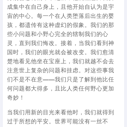
成集中在自己身上
，
且他开始自认为是宇
宙的中心。
每
一个在人类堕落后出生的婴
孩
，
都遗传有这种虚幻的假象。我们的那
些小问题和小野心完全的辖制我们的心
灵
，
直到
我们
悔
改。接着
，
当我们看到神
国时
，
我们的眼光就会被改变。我们愈清
楚地看见他坐在宝座上
，
我们就越不会去
注意世上复杂的问题和挂虑。对这些事我
们不是不在意
——
我们只是了解到他
比
任
何问题都大得多
，
且比人类任何野心更加
奇妙
！
当我们用新的目光来看他时
，
我们就得到
过于所想的平安。世界可能没有一丝不