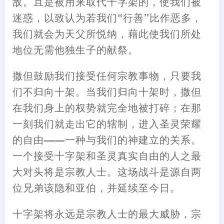
敌。且是被用来取代十字架的
，
使我们被
迷惑
，
以致认为若我们“行善”比作恶多
，
我们就会为天父所悦纳
，
藉此使我们所处
地位无需他独生子的献祭。
撒但
鼓励
我们接受任何宗教事物
，
只要我
们不归向十架
。
当我们归向十架时
，
撒但
在我们身上的权势就完全地被打碎
；
在那
一刻我们就走出它的辖制
，
进入圣灵荣耀
的自由
——
一种与我们的神建立的关系。
一个接受十字架和圣灵真实自由的人之最
大对头将是宗教人士。这场战斗是源自两
位兄弟该隐和亚伯
，
并延续至今日。
十字架将永远是宗教人士的最大威胁
，
宗