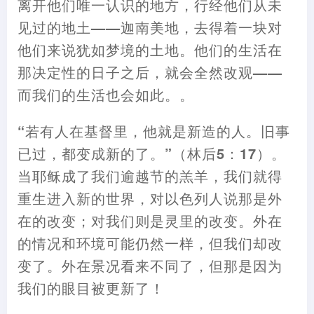
离开他们唯一认识的地方
，
行经他们从未
见过的地土
——
迦南美地
，
去得着一块对
他们来说犹如梦境的土地。他们的生活在
那决定性的日子之后
，
就会全然改观
——
而我们的生活也会如此。。
“若有人在基督里
，
他就是新造的人。旧事
已过
，
都变成新的了。”
（
林后5
：
17
）
。
当耶稣成了我们逾越节的羔羊
，
我们就得
重生进入新的世界
，
对以色列人说那是外
在的改变
；
对我们则是灵里的改变。外在
的情况和环境可能仍然一样
，
但我们却改
变了。外在景况看来不同了
，
但那是因为
我们的眼目被更新了
！