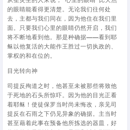
的眼睛能看得更清楚。无论我们往何处
去
，
主都与我们同在
，
因为他住在我们里
面。只要我们心里的眼睛仍然开启
，
我们
将不断地看到他。
那是种确据
——
看到耶
稣以他复活的大能作王胜过一切执政的、
掌权的和在位的。
目光转向神
司
提
反殉道之时
，
他甚至未被那些将致他
于死地的石头所惊吓。因为他的目光正看
着耶稣
！
使徒保罗当时尚未悔改
，
亲见司
提
反在石雨之下仍见异象的确据。主当时
甚至
藉
着此事在预备他所拣选的器皿
，
好