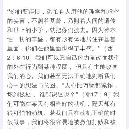
“你们要谨慎
，
恐怕有人用他的理学和虚空
的妄言
，
不照着基督
，
乃照着人间的遗传
和世上的小学
，
就把你们掳去。因为神本
性一切的丰
盛
，
都有形有体地居住在基督
里面
，
你们在他里面也得了丰盛。”
（
西
2
：
8-10
）
我们可以靠自己的力量改变我们
的外在行为到
某
种程度
，
但只有主能改变
我们的心。我们甚至无法正确地判断我们
心中的想法与意图。“人心比万物都诡诈
，
坏到极处
，
谁能识透呢
？
”
（
耶17
：
9
）
我
们可能在
某
天有相当好的动机
，
隔天却有
很可怕的动机。若我们只在动机正确的时
候做事
，
我们将很容易地被撒但打败和被