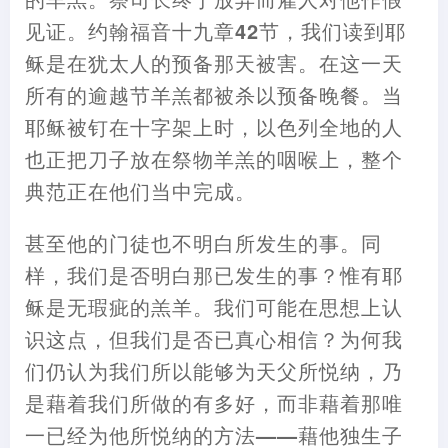
见证。约翰福音十九章42节
，
我们读到耶
稣是在犹太人的预备那天被害。在这一天
所有的逾越节羊羔都被杀以预备晚餐。当
耶稣被钉在十字架上时
，
以色列全地的人
也正把刀子放在祭物羊羔的咽喉上
，
整个
典范正在他们当中完成。
甚至他的门徒也不明白所发生的事。同
样
，
我们是否明白那已发生的事
？
惟有耶
稣是无瑕疵的羔羊。我们可能在思想上认
识这点
，
但我们是否已真心相信
？
为何我
们仍认为我们所以能够为天父所悦纳
，
乃
是
藉
着我们所做的有多好
，
而非
藉
着那唯
一已经为他所悦纳的方法
——藉
他独生子