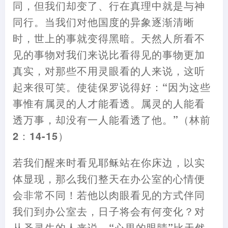
同
，
但我们却变了、行在真理中就是与神
同行。当我们对他国度的异象逐渐清晰
时
，
世上的事就变得黑暗。天然人所看不
见的事物对我们来说比看得见的事物更加
真实
，
对那些不用灵眼看的人来说
，
这听
起来很可笑。使徒保罗说得好
：
“因为这些
事惟有属灵的人才能看透。属灵的人能看
透万事
，
却没有一人能看透了他。”
（
林前
2
：
14-15
）
若我们醒来时看见耶稣站在你床边
，
以实
体显现
，
那么我们整天在办公室的心情便
会非常不同
！
若他以肉眼看见的方式伴同
我们到办公室去
，
日子将会有何变化
？
对
从圣灵生的人来说
，
“心里的眼睛”比天然