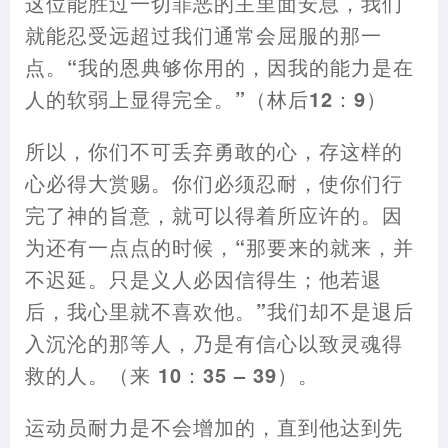
这位能胜过一切罪恶的主里面安息
，
我们
就能忍受远超过我们通常会屈服的那一
点。“我的恩典够你用的
，
因我的能力是在
人的软弱上显得完全。”
（
林后12
：
9
）
所以
，
你们不可丢弃勇敢的心
，
存这样的
心必得大赏赐。你们必须忍耐
，
使你们行
完了神的旨意
，
就可以得着所应许的。因
为还有一点点的时候
，
“那要来的就来
，
并
不迟延。只是义人必因信得生
；
他若退
后
，
我心里就不喜欢他。”我们却不是退后
入沉沦的那等人
，
乃是有信心以致灵魂得
救的人。
（
来 10
：
35 – 39
）
。
运动员
耐
力是不会增加的
，
直到他达到先