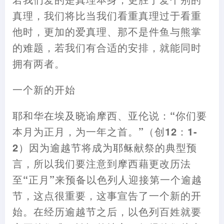
真理
，
我们将比当我们看重真理过于看重
他时
，
更加的爱真理、那不是件鱼与熊掌
的难题
，
若我们有合适的安排
，
就能同时
拥有两者。
一个新的开始
耶和华在埃及晓谕摩西、亚伦说
：
“你们要
本月为正月
，
为一年之首。”
（
创12
：
1-
2
）
因为逾越节将成为耶稣
献
祭的典型预
言
，
所以我们要注意到摩西
藉
更改历法
至“正月”来预备以色列人迎接第一个逾越
节
，
这点很重要
，
这事宣告了一个新的开
始。在经历逾越节之后
，
以色列百姓就要