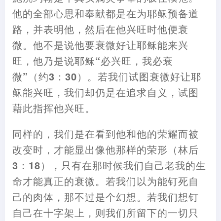
他的全部心思和奉献都是在为耶稣预备道
路
，
并表明他
，
然后在他兴旺时他便衰
微。他不是说他要衰微好让耶稣能来兴
旺
，
他乃是说耶稣“必兴旺
，
我必衰
微”
（
约3
：
30
）
。若我们试图衰微好让耶
稣能兴旺
，
我们却仍是在追求自义
，
试图
藉
此指挥他兴旺。
同样的
，
我们是在看到他和他的荣耀而被
改变时
，
才能显出像他那样的荣
形
（
林后
3
：
18
），
只有在那时候我们自己老我的生
命才能真正的衰微。
若我们以为能钉死自
己的肉体
，
那不过是个幻想。若我们想钉
自己在十字架上
，
则我们所留下的一切只