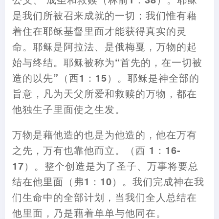
是我们所被召来成就的一切
；
我们
惟
有
藉
着住在耶稣基督里面才能获得真实的灵
命。耶稣是阿拉法
、
是俄梅戛
，
万物的起
始与终结。耶稣被称为“首先的
，
在一切被
造的以先”
（
西1
：
15
）
。耶稣是神全部的
旨意
，
凡为天父所爱和救赎的万物
，
都在
他独生子里面使之生发。
万物是
藉
他造的也是为他造的
，
他在万有
之先
，
万有也靠他而立。
（
西 1
：
16-
17
）
。整个创造是为了圣子
、
万
事
将要总
结在他里面
（
弗1
：
10
）
。我们完成神在我
们生命中的全部计划
，
当我们全人总结在
他里面
，
乃是
藉
着单单与他同在。