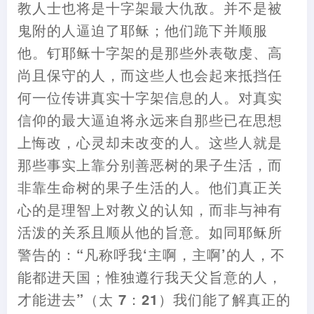
教人士也将是十字架最大仇敌。并不是被
鬼附的人逼迫了耶稣
；
他们跪下并顺服
他。钉耶稣十字架的是那些外表敬虔、高
尚且保守的人
，
而这些人也会起来
抵挡
任
何一位传讲真实十字架信息的人。对真实
信仰的最大逼迫将永远来自那些已在思想
上悔改
，
心灵却未改变的人。这些人就是
那些事实上靠分别善恶树的果子生活
，
而
非靠生命树的果子生活的人。他们真正关
心的是理智上对教义的认知
，
而非与神有
活泼的关系且顺从他的旨意。如同耶稣所
警告的
：
“凡称呼我‘主啊
，
主啊’的人
，
不
能都进天国
；
惟独遵行我天父旨意的人
，
才能进去”
（
太 7
：
21
）
我们能了解真正的