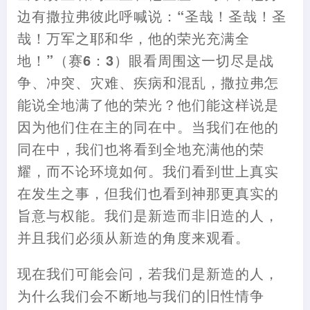
边有撒拉弗彼此呼喊说
：
“圣
哉
！
圣
哉
！
圣
哉
！
万军之耶和华
，
他的荣光充满全
地
！
”
（
赛6
：
3
）
眼看周围这一切尽是战
争、冲突、灾难、疾病和混乱
，
撒拉弗怎
能说全地满了他的荣光
？
他们能这样说是
因为他们住在主的同在中。当我们
在
他的
同在中
，
我们也将看到全地充满他的荣
耀
，
而不论环境如何。我们看到世上真实
在发生之事
，
但我们也看到神那更真实的
旨意与权能。我们是新造而非旧造的人
，
并且我们必须从新造的角度来观看。
现在我们可能会问
，
若我们是新造的人
，
为什么我们会不断地与我们的旧性情争