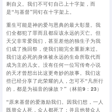
剩自义。我们不可钉自己上十字架
，
而
是“与基督”同钉在十字架上。
重生可能是神的爱与恩典的最大彰显。我
们全都犯了罪而且都应该永远的灭亡。但
天父非常爱我们
，
甚至差他的独生子为我
们成了挽回祭
，
使我们能完全重新来过。
我们这必死的身体被永远的生命所取代而
成为主的儿女。没有任何一位写传奇小说
的天才曾想出比这更奇妙的故事。我们这
些已经分享了此荣耀的人
，
怎可不“凡所行
的
，
都是为福音的缘故
？
”
（
林前9
：
23
）
“原来基督的爱激励我们。因我们想
，
一人
既替众人死
，
众人都死了
；
并且他替众人