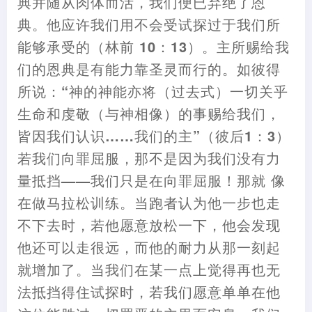
典并随从肉体而活
，
我们便已弃绝了恩
典。他应许我们用不会受试探过于我们所
能够承受的
（
林前 10
：
13
）
。主所赐给我
们的恩典是有能力靠圣灵而行的。如彼得
所说
：
“神的神能亦将
（
过去式
）
一切关乎
生命和虔敬
（
与神相像
）
的事赐给我们
，
皆因我们认识……我们的主”
（
彼后1
：
3
）
若我们向罪屈服
，
那不是因为我们没有力
量
抵挡
——我们只是在向罪屈服
！
那就 像
在做马拉松训练。当跑
者
认为他一步也走
不下去时
，
若他愿意放松一下
，
他会发现
他还可以走很远
，
而他的耐力从那一刻起
就增加了。当我们在
某
一点上觉得再也无
法
抵挡
得住试探时
，
若我们愿意单单在他