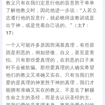
教义只有在我们定意行他的旨意胜于单单
了解他教义时
，
因此他进一步说
：
“人若立
志遵行他的旨意行
，
就必晓得这教训或是
出于神
，
或是凭着自己说的。”
（
太7
：
17
）
一个人可能许多原因而渴慕真理
，
有些原
因是邪恶的
，
例如骄傲、自义
，
甚至是害
怕。只有那些爱真理的
，
在邪恶的日子来
时不会被欺骗。那些爱真理的人确实希望
他们的教义又准确又实在。只有当我们所
爱的是真理的神更胜于神的真理
，
我们才
能拥有准确又实在的教义。不是去了解赐
生命之主的圣经
，
而是去认识圣经的主。
若我们爱的是真理本身
，
更胜于爱个别的