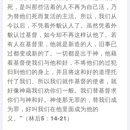
死
，
是叫那些活着的人不再为自己活
，
乃
为替他们死而复活的主活。所以
，
我们从
今以后
，
不凭着外貌认人了。虽然凭着外
貌认过基督
，
如今却不再这样认他了。若
有人在基督里
，
他就是新造的人
，
旧事已
过都变成新的了。一切都是出于神
，
他藉
着基督使我们与他和好
，
不将他们的过犯
归到他们的身上
，
并且将这和好的道理托
付了我们、所以我们就作基督的使者
，
就
好像神藉我们劝你们一般。我们替基督求
你们与神和好。神使那无罪的
，
替我们成
为罪
，
好叫我们在他里面成为他的
义。”
（
林后5
：
14-21
）