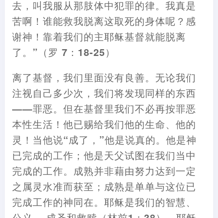
去
，
叫我服从那肢体中犯罪的律。我真是
苦啊
！
谁能救我脱离这取死的身体呢
？
感
谢神
！
靠着我们的主耶稣基督就能脱离
了。”
（
罗 7
：
18-25
）
离了基督
，
我们里面没有良善。无论我们
注视自己多少次
，
我们将发现同样的东西
——
罪恶。但在基督里我们不必再按罪恶
本性生活
！
他已赐给我们他的生命、他的
灵
！
当他说“成了
，
”他是说真的。他是神
已完成的工作
；
他是天父试图在我们当中
完成的工作。成熟并非
藉
由努力达到一定
之属灵水准而获
至
；
成熟是单单与这位已
完成工作的神同在。耶稣是我们的智慧
、
公义、 成圣和救赎
（
林前1
：
38
）
。耶稣