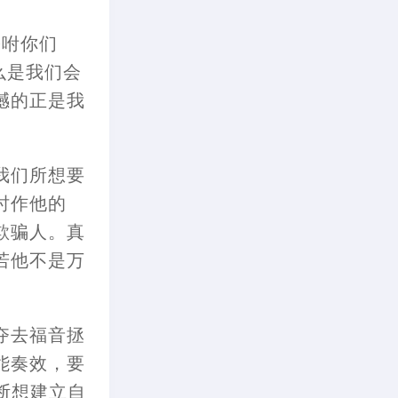
吩咐你们
么是我们会
撼的正是我
我们所想要
时作他的
欺骗人。真
若他不是万
夺去福音拯
能奏效
，
要
断想建立自