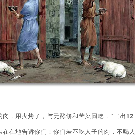
的肉
，
用火烤了
，
与无酵饼和苦菜同吃
，
”
（
出12
实在在地告诉你们
：
你们若不吃人子的肉
，
不喝