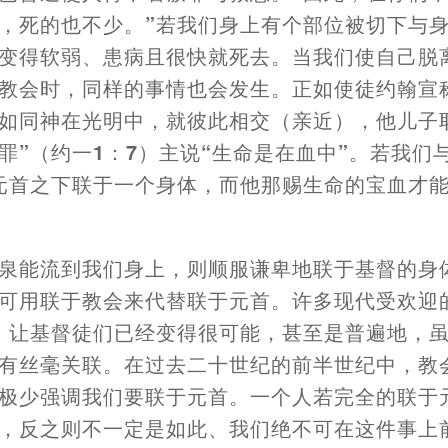
，
死的也不少。”若我们身上有个部位被切下与
变得软弱、患病且很快就死去。当我们使自己脱
教会时
，
同样的事情也会发生。正如使徒约翰宣
如同神在光明中
，
就彼此相交
（
亲近
），
他儿子
罪”
（
约一1
：
7
）
主说“生命是在血中”。若我们
元首之下联于一个身体
，
而他那
赐
生命的宝血才
泉能流到我们身上
，
则顺服谦卑地联于基督的身
可用联于教会来代替联于元首。许多现代受欢迎
，
让
基督徒们已经变得很可能
，
甚至是普遍地
，
有丝毫关联。在过去二十世纪的前半世纪中
，
教
极少强调我们要联于元首。一个人若完全的联于
，
反之则不一定是如此、我们绝不可在这件事上