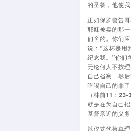
的圣餐
，
他使我
正如保罗警告哥
耶稣被卖的那一
们舍的。你们应
说
：
“这杯是用
纪念我。”你们
无论何人不按理
自己省察
，
然后
吃喝自己的罪了
（
林前11
：
23-
就是在为自己招
基督亲近的义务
以仪式代替真理