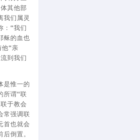
身体其他部
离我们属灵
称
：
“我们
耶稣的血
也
与他“亲
能流到我们
体是
惟
一的
的所谓“联
虽联于教会
会常强调联
元首也就会
前后倒置。