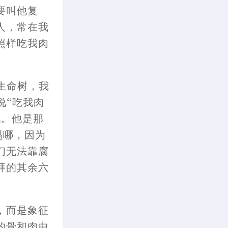
要叫他复
人
，
常在我
照样吃我肉
生命树
，
我
说“吃我肉
他。他是那
吗
哪
，
因为
们无法靠腐
拜的其余六
，
而
是
象征
的骨和肉中