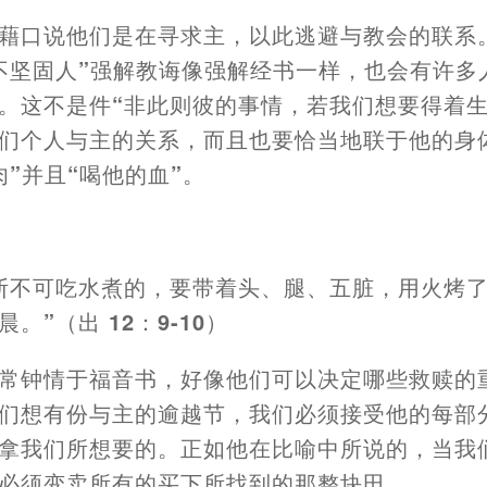
藉
口说他们是在寻求主
，
以此逃避与教会的联系
不坚固人”强解教诲
像
强解经书一样
，
也会有许多
。这不是件“非此则彼的事情
，
若我们想要得着
们个人与主的关系
，
而且也要恰当地联于他的身
肉”并且“喝他的血”。
断不可吃水煮的
，
要带着头、腿、五脏
，
用火烤
晨。”
（
出 12
：
9-10
）
常
钟
情于福音书
，
好像他们可以决定
哪
些救赎的
们想有份与主的逾越节
，
我们必须接受他的每部
拿我们所想要的。正如他在比喻中所说的
，
当我
必须变卖所有的买下所找到的那整块田。