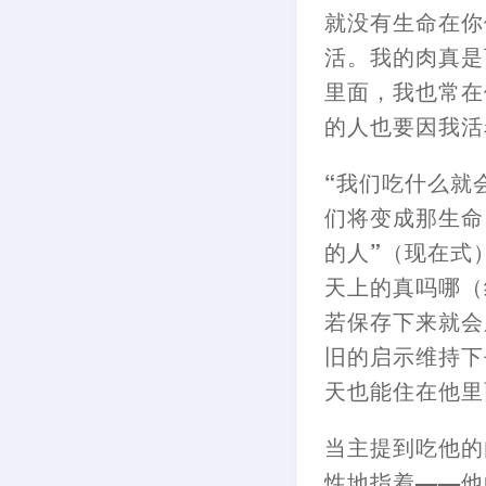
就没有生命在你
活。我的肉真是
里面
，
我也常在
的人也要因我活
“我们吃什么就
们将变成那生命
的人”
（
现在式
天上的真吗
哪
（
若保存下来就会
旧的启示维持下
天也能住在他里
当主
提
到吃他的
性地指着
——
他