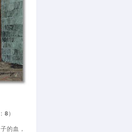
：
8
）
人子的血
，