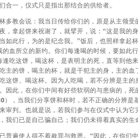
们合一
，
仪式只是指出那结合的供给者。
林多教会说
：
我当日传给你们的
，
原
是从主领受
夜
，
拿起饼来祝谢了
，
就擘开
，
说
：
“这是我的
当如此行
，
为的是纪念我。”饭后
，
也照样拿起
我的血所立的新约。你们每逢喝的时候
，
要如此
每逢吃这饼
，
喝这杯
，
是表明主的死
，
直等到他
吃主的饼
，
喝主的杯
，
就是干犯主的身
，
主的血
吃这饼、喝这杯。因为人吃喝
，
若不分辨是主的
。因此
，
在你们中间有好些软弱的与患病的
，
死
30
），
当我们分享饼和杯时
，
若不正确的分辨是
来审判。也就是说
，
若我们参与在仪式中认为它
，
我们已是自己骗自己
；
我们仍未得着真实的生
已普遍使人得不着赦罪与救恩。“因此
，
在你们