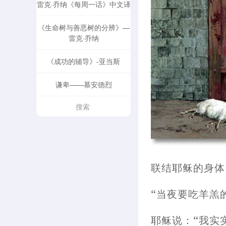
雷克·乔纳《每周一话》中文译
《生命树与善恶树的分辨》—
雷克·乔纳
《成功的辅导》-亚当斯
谦卑——慕安德烈
联结耶稣的身体
“当夜要吃羊羔
耶稣说
：
“我实