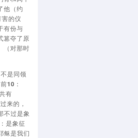
了他
（
约
有害的仪
于有份与
式篡夺了原
。（
对那时
岂不是同领
前10
：
共有
译过来的
，
那不过是象
：
是象征
耶稣是我们