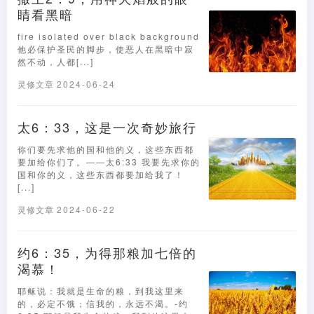
睛看黑暗
fire isolated over black background
他必保护圣民的脚步，使恶人在黑暗中寂
然不动，人都[...]
灵修文章
2024-06-24
太6：33，这是一次奇妙旅行
你们要先求他的国和他的义，这些东西都
要加给你们了。——太6:33 我要先求你的
国和你的义，这些东西都要加给我了！
[...]
灵修文章
2024-06-22
约6：35，为得那粮加七倍的
渴慕！
耶稣说：我就是生命的粮，到我这里来
的，必定不饿；信我的，永远不渴。-约