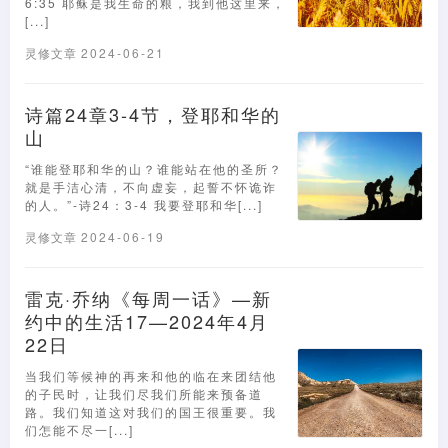
6:35 耶稣是我生命的粮，我到他这里来，
[...]
灵修文章
2024-06-21
诗篇24章3-4节，登耶和华的
山
“谁能登耶和华的山？谁能站在他的圣所？
就是手洁心清，不向虚妄，起誓不怀诡诈
的人。”-诗24：3-4 我要登耶和华[...]
灵修文章
2024-06-19
雷克·乔纳《每周一话》—新
约中的生活17—2024年4月
22日
当我们等候神的再来和他的临在来团结他
的子民时，让我们尽我们所能来预备道
路。我们知道这对我们的国王很重要。我
们怎能不尽一[...]