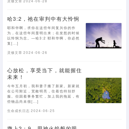
灵修文章
2024-06-28
哈3:2，祂在审判中有大怜悯
耶和华啊，求你在这些年间复兴你的作
为，在这些年间显明出来；在发怒的时候
以怜悯为念。—哈3:2 耶和华啊，你必然
复[...]
灵修文章
2024-06-26
心放松，享受当下，就能握住
未来！
今年五月初，我和妻子搬了新家。新家就
在公司附近，宽敞明亮，住着也特别舒
服。但因着事务繁忙，加上我的拖延，有
些物品尚未很[...]
生命成长日志
2024-06-25
撒上2：9，用神火焰般的眼