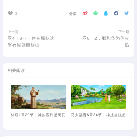
0
分享:
上一篇
下一篇
亚4：6-7，住在耶稣这
亚8：2，耶和华为你火
磐石里就能移山
热
相关阅读
20节，神的应许是阿们
马太福音6章34节，神担当忧虑
路加福音2章52