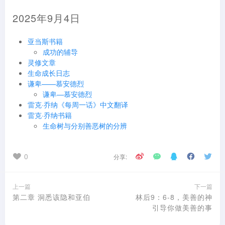
2025年9月4日
亚当斯书籍
成功的辅导
灵修文章
生命成长日志
谦卑——慕安德烈
谦卑—慕安德烈
雷克·乔纳《每周一话》中文翻译
雷克·乔纳书籍
生命树与分别善恶树的分辨
0
分享:
上一篇
下一篇
第二章 洞悉该隐和亚伯
林后9：6-8，美善的神
引导你做美善的事